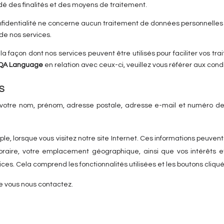
Formations
é des finalités et des moyens de traitement.
onfidentialité ne concerne aucun traitement de données personnelle
Méthode
 de nos services.
r la façon dont nos services peuvent être utilisés pour faciliter vos t
Espace professionnels
QA Language
en relation avec ceux-ci, veuillez vous référer aux cond
S
Notre équipe
 votre nom, prénom, adresse postale, adresse e-mail et numéro de 
Actualités
ple, lorsque vous visitez notre site Internet. Ces informations peuvent 
horaire, votre emplacement géographique, ainsi que vos intérêts e
Certifications
es. Cela comprend les fonctionnalités utilisées et les boutons cliqué
e vous nous contactez.
ssources documentaires et