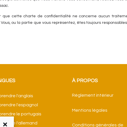
ssac.
que cette charte de confidentialité ne concerne aucun traiteme
es. Vous, ou la partie que vous représentez, êtes toujours responsab
NGUES
À PROPOS
Règlement intérieur
rendre l'anglais
rendre l'espagnol
Mentions légales
rendre le portugais
rendre l'allemand
Conditions générales de