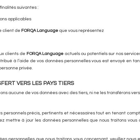
Contact
inalités suivantes :
ions applicables
e client de
FORQA Language
que vous représentez
aux clients de
FORQA Language
actuels ou potentiels sur nos services
Connexion
stribué à l’aide de vos données personnelles vous est envoyé en tant
personne privée.
FERT VERS LES PAYS TIERS
eons aucune de vos données avec des tiers, ni ne les transférons ver
ts personnels précis, pertinents et nécessaires tout en tenant compt
itez mettre à jour les données personnelles que nous traitons vous 
ées personnelles que nous traitons vous concernant, veuillez nous 